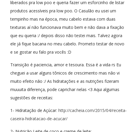
liberados pra low poo e queria fazer um esforcinho de listar
produtos acessíveis pra low poo. O Casulão eu usei um
tempinho mas na época, meu cabelo estava com duas
texturas aí não funcionava muito bem e não dava a fixação
que eu queria :/ depois disso não testei mais. Talvez agora
ele já fique bacana no meu cabelo. Prometo testar de novo
e se gostar eu falo pra vocês :D
Transição é paciencia, amor e tesoura. Essa é a vida rs Eu
cheguei a usar alguns tônicos de crescimento mas não vi
muito efeito não :/ As hidratações e as nutrições fizeram
muuuita diferença, pode caprichar nelas <3 Aqui algumas
sugestões de receitas:
1- Hidratação de Açúcar:
http://cacheia.com/2015/04/receita-
caseira-hidratacao-de-acucar/
2- Nutrição Leite de coco e creme de leite: