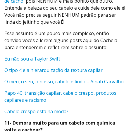
de cacho
, pois NENHUM é mais bonito que outro.
Entenda a beleza do seu cabelo e cuide dele como ele é!
Você não precisa seguir NENHUM padrão para ser
linda do jeitinho que você
É
!
Esse assunto é um pouco mais complexo, então
convido vocês a lerem alguns posts aqui do Cacheia
para entenderem e refletirem sobre o assunto:
Eu não sou a Taylor Swift
O tipo 4 e a hierarquização da textura capilar
O meu, o seu, o nosso, cabelo é lindo – Ainah Carvalho
Papo 4C: transição capilar, cabelo crespo, produtos
capilares e racismo
Cabelo crespo está na moda?
11- Demora muito para um cabelo com química
volta a cachear?