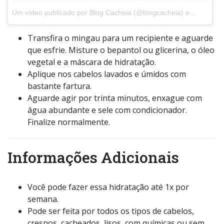
Um vídeo publicado por Blog Cacheia (@blogcacheia)
em
Nov 27,
Transfira o mingau para um recipiente e aguarde
que esfrie. Misture o bepantol ou glicerina, o óleo
vegetal e a máscara de hidratação.
Aplique nos cabelos lavados e úmidos com
bastante fartura.
Aguarde agir por trinta minutos, enxague com
água abundante e sele com condicionador.
Finalize normalmente.
Informações Adicionais
Você pode fazer essa hidratação até 1x por
semana.
Pode ser feita por todos os tipos de cabelos,
crespos, cacheados, lisos, com químicas ou sem,