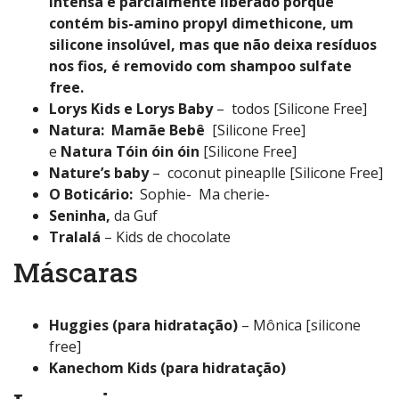
intensa é parcialmente liberado porque
contém bis-amino propyl dimethicone, um
silicone insolúvel, mas que não deixa resíduos
nos fios, é removido com shampoo sulfate
free.
Lorys Kids e Lorys Baby
– todos [Silicone Free]
Natura: Mamãe Bebê
[Silicone Free]
e
Natura Tóin óin óin
[Silicone Free]
Nature’s baby
– coconut pineaplle [Silicone Free]
O Boticário:
Sophie- Ma cherie-
Seninha,
da Guf
Tralalá
– Kids de chocolate
Máscaras
Huggies (para hidratação)
– Mônica [silicone
free]
Kanechom Kids (para hidratação)