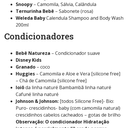
Snoopy
– Camomila, Sálvia, Calândula
Ternurinha Bebê
– Sabonete (rosa)
Weleda Baby
Calendula Shampoo and Body Wash
200ml
Condicionadores
Bebê Natureza
– Condicionador suave
Disney Kids
Granado
– coco
Huggies
– Camomila e Aloe e Vera [silicone free]
– Chá de Camomila [silicone free]
Ioiô
da linha naturé Bambambã linha naturé
Cafuné linha naturé
Johnson & Johnson:
[todos Silicone Free]- Bio:
Puro- crescidinhos- baby (com camomila natural)
crescidinhos cabelos cacheados – gotas de brilho
Observação: O condicionador Hidratação