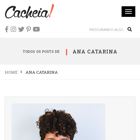
Togg
navi
Sear
ANA CATARINA
TODOS OS POSTS DE
HOME
ANA CATARINA