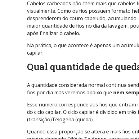
Cabelos cacheados não caem mais que cabelos l
visualmente. Como os fios possuem formato helic
desprenderem do couro cabeludo, acumulando-
maior quantidade de fios no dia da lavagem, pou
após finalizar o cabelo.
Na prática, o que acontece é apenas um acúmulo
capilar.
Qual quantidade de qued
A quantidade considerada normal continua send
fios por dia mas veremos abaixo que
nem sempr
Esse número corresponde aos fios que entram n
do ciclo capilar. O ciclo capilar é dividido em t
(transição)Telógena (queda).
Quando essa proporção se altera e mais fios e
quadro chamado Eflúvio Telógeno, caracterizad