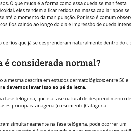
isos. O que muda é a forma como essa queda se manifesta
oidal, eles tendem a ficar retidos na massa capilar após se
se até o momento da manipulação. Por isso é comum obser
cos fios caindo ao longo do dia e impressão de queda inten
 de fios que já se desprenderam naturalmente dentro do ci
a é considerada normal?
o a mesma descrita em estudos dermatológicos: entre 50 e 
e devemos levar isso ao pé da letra.
a fase telógena, que é a fase natural de desprendimento d
rês fases principais: anágena (crescimento)Catágena
ntram simultaneamente na fase telógena, pode ocorrer um
o por aumento difuso da queda alguns meses após um gatil