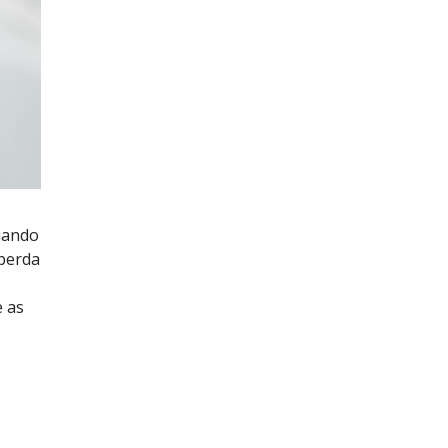
uando
 perda
e as