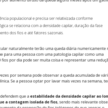
ncia populacional e precisa ser relativizada conforme
ológica se relaciona com a densidade capilar, duração da fase
ento dos fios e até fatores sazonais.
cular naturalmente terão uma queda diária numericamente 
que para uma pessoa com uma patologia capilar como uma
 fios por dia pode ser muita coisa e representar uma reduç
vezes por semana pode observar a queda acumulada de vár
línica. Se a pessoa optar por lavar mais vezes na semana, t
s defendem que a
estabilidade da densidade capilar ao lo
ue a contagem isolada de fios
, sendo mais relevante obse
aumento da proporção de fios telógenos do que apenas o