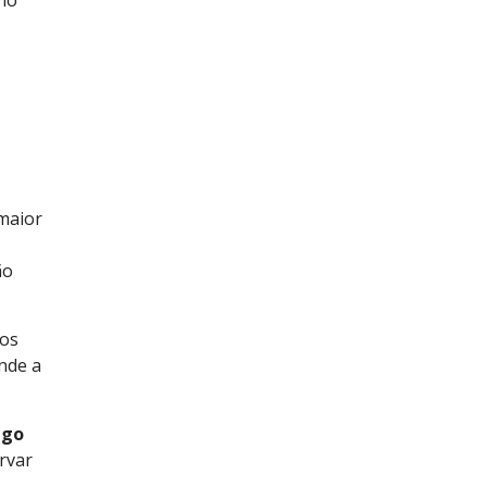
maior
ão
ios
ende a
ngo
rvar