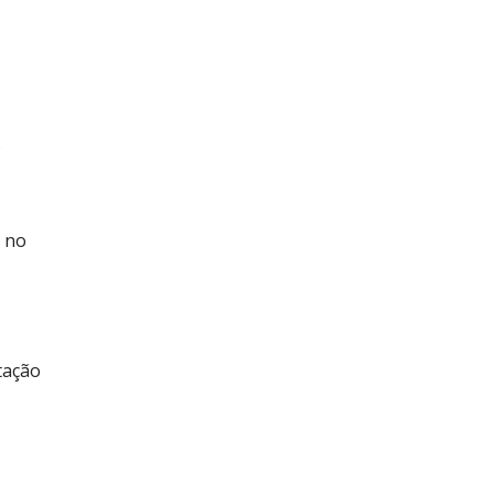
s
a no
tação