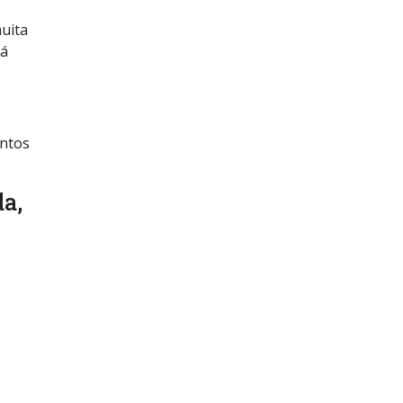
uita
tá
entos
a,