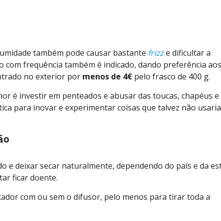
 umidade também pode causar bastante
frizz
e dificultar a
elo com frequência também é indicado, dando preferência ao
ntrado no exterior por
menos de 4€
pelo frasco de 400 g.
hor é investir em penteados e abusar das toucas, chapéus e
ica para inovar e experimentar coisas que talvez não usari
ão
 e deixar secar naturalmente, dependendo do país e da es
ar ficar doente.
ador com ou sem o difusor, pelo menos para tirar toda a