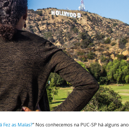
Já Fez as Malas?
” Nos conhecemos na PUC-SP há alguns anos