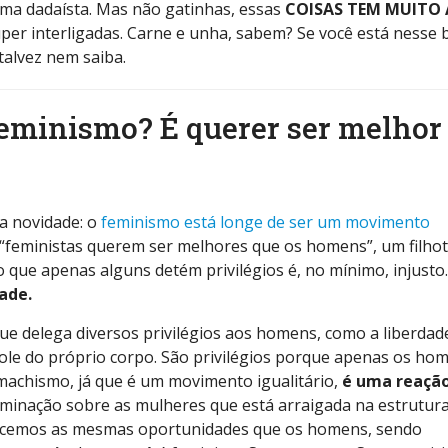
ema dadaísta. Mas não gatinhas, essas
COISAS TEM MUITO 
super interligadas. Carne e unha, sabem? Se você está nesse 
talvez nem saiba.
feminismo? É querer ser melhor
a novidade: o
feminismo está longe de ser um movimento
 “feministas querem ser melhores que os homens”, um filho
 que apenas alguns detém privilégios é, no mínimo, injusto
ade.
e delega diversos privilégios aos homens, como a liberdad
role do próprio corpo. São privilégios porque apenas os ho
 machismo, já que é um movimento igualitário,
é uma reaçã
ominação sobre as mulheres que está arraigada na estrutur
recemos as mesmas oportunidades que os homens, sendo