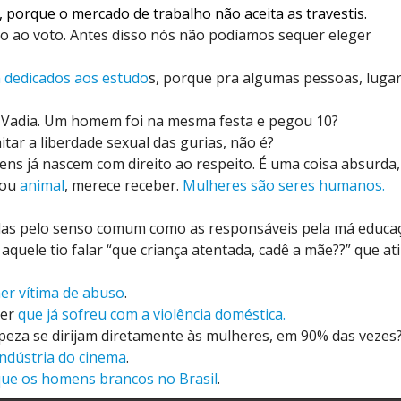
, porque o mercado de trabalho não aceita as travestis.
o ao voto. Antes disso nós não podíamos sequer eleger
 dedicados aos estudo
s, porque pra algumas pessoas, lugar
 Vadia. Um homem foi na mesma festa e pegou 10?
tar a liberdade sexual das gurias, não é?
ns já nascem com direito ao respeito. É uma coisa absurda,
 ou
animal
, merece receber.
Mulheres são seres humanos.
das pelo senso comum como as responsáveis pela má educa
aquele tio falar “que criança atentada, cadê a mãe??” que ati
er vítima de abuso
.
er
que já sofreu com a violência doméstica.
peza se dirijam diretamente às mulheres, em 90% das vezes
ndústria do cinema
.
ue os homens brancos no Brasil
.