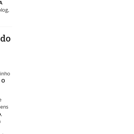
A
blog,
 do
tinho
.
O
e
mens
o
,
a