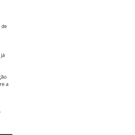
 de
 já
ção
re a
?