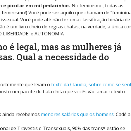
m e picotar em mil pedacinhos
. No feminismo, todas as
o feminismo!) Você pode ser aquilo que chamam de “feminina
bissexual. Você pode até não ter uma classificação binária de
o é um livro cheio de regras chatas, na verdade, a única co
ós é LIBERDADE e AUTONOMIA.
o é legal, mas as mulheres já
as. Qual a necessidade do
 fortemente que leiam o
texto da Claudia, sobre como se sen
Aposto um pacote de bala chita que vocês vão amar o texto.
s ainda recebemos
menores salários que os homens
. Cadê a
onal de Travestis e Transexuais, 90% das trans* estão se