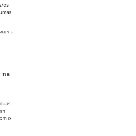
s/os
gumas
OMMENTS
o na
 duas
uem
Com o