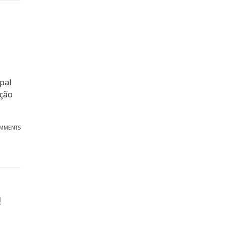
pal
ição
OMMENTS
!