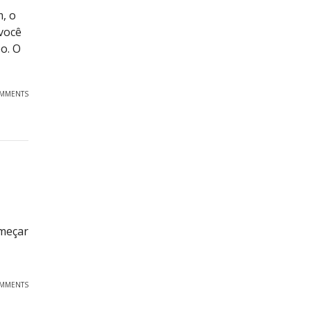
, o
você
o. O
OMMENTS
meçar
OMMENTS