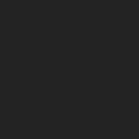
BLOG CACHEIA. 2013-2017 TODOS OS DIREITOS RESERVADOS.