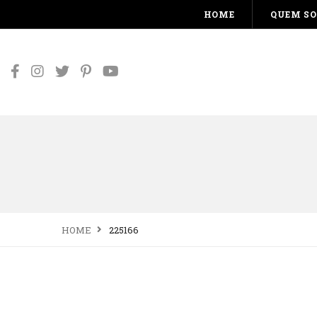
HOME
QUEM S
HOME
225166