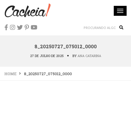
Togg
navi
Sear
8_20250727_075012_0000
27 DE JULHO DE 2025
BY
ANA CATARINA
HOME
8_20250727_075012_0000