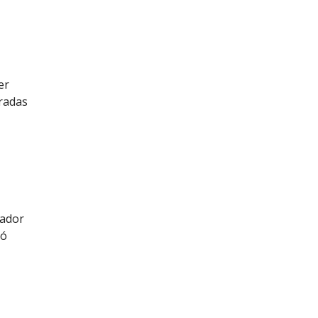
er
tradas
sador
só