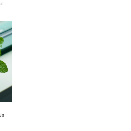
no
Na