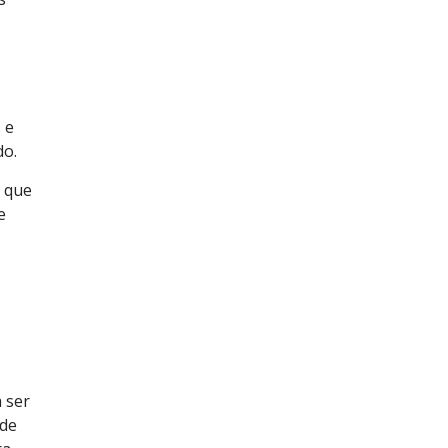
 e
do.
á que
e
 ser
 de