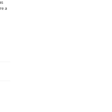
as
re a