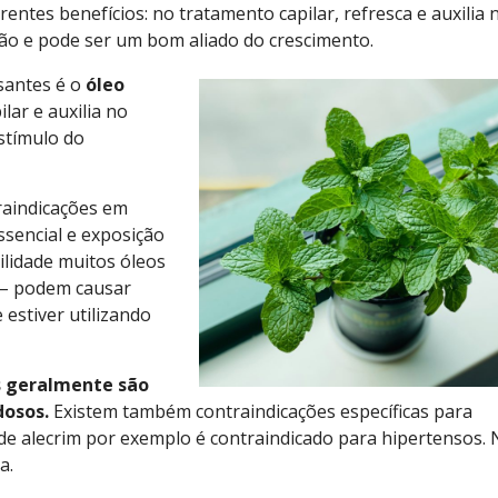
rentes benefícios: no tratamento capilar, refresca e auxilia 
ação e pode ser um bom aliado do crescimento.
ssantes é o
óleo
lar e auxilia no
estímulo do
raindicações em
ssencial e exposição
lidade muitos óleos
a – podem causar
 estiver utilizando
is geralmente são
dosos.
Existem também contraindicações específicas para
de alecrim por exemplo é contraindicado para hipertensos. 
a.