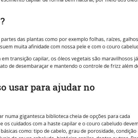
s?
s partes das plantas como por exemplo folhas, raízes, galhos
ssuem muita afinidade com nossa pele e com o couro cabelu
em transição capilar, os óleos vegetais são maravilhosos j
o ato de desembaraçar e mantendo o controle de frizz além d
so usar para ajudar no
r numa gigantesca biblioteca cheia de opções para cada
ue os cuidados com a haste capilar e o couro cabeludo devem
ásicas como: tipo de cabelo, grau de porosidade, condição