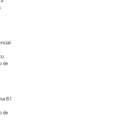
ra
s
ncial
to.
o de
ina B1
o de