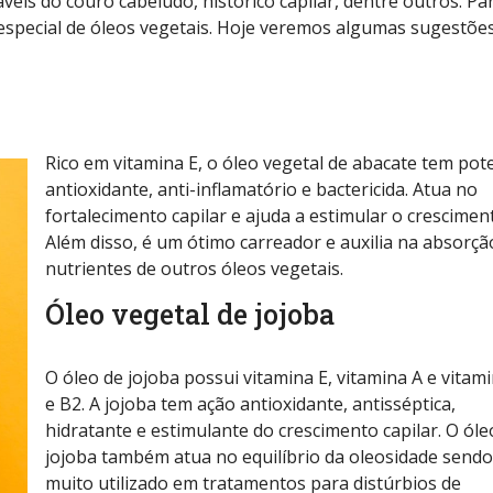
váveis do couro cabeludo, histórico capilar, dentre outros. Pa
special de óleos vegetais. Hoje veremos algumas sugestõe
Rico em vitamina E, o óleo vegetal de abacate tem pote
antioxidante, anti-inflamatório e bactericida. Atua no
fortalecimento capilar e ajuda a estimular o crescimen
Além disso, é um ótimo carreador e auxilia na absorçã
nutrientes de outros óleos vegetais.
Óleo vegetal de jojoba
O óleo de jojoba possui vitamina E, vitamina A e vitam
e B2. A jojoba tem ação antioxidante, antisséptica,
hidratante e estimulante do crescimento capilar. O óle
jojoba também atua no equilíbrio da oleosidade sendo
muito utilizado em tratamentos para distúrbios de