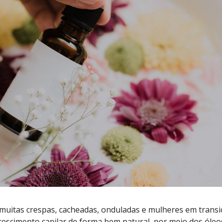
 muitas crespas, cacheadas, onduladas e mulheres em transi
 crescimento capilar de forma bem natural, por meio dos óleo