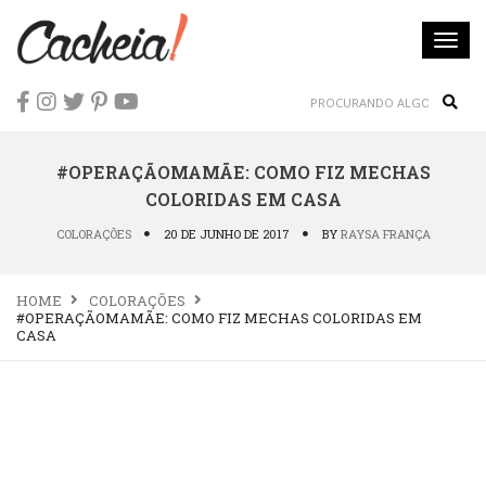
Togg
navi
Sear
#OPERAÇÃOMAMÃE: COMO FIZ MECHAS
COLORIDAS EM CASA
COLORAÇÕES
20 DE JUNHO DE 2017
BY
RAYSA FRANÇA
HOME
COLORAÇÕES
#OPERAÇÃOMAMÃE: COMO FIZ MECHAS COLORIDAS EM
CASA