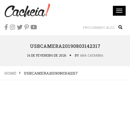
Togg
navi
Sear
USBCAMERA20190803142317
16 DE FEVEREIRO DE 2026
BY
ANA CATARINA
HOME
USBCAMERA20190803142317