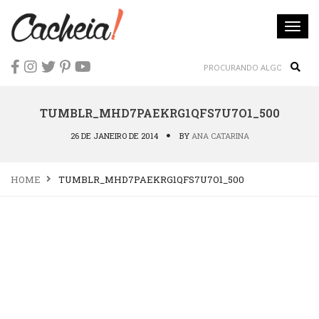
Togg
navi
Sear
TUMBLR_MHD7PAEKRG1QFS7U7O1_500
26 DE JANEIRO DE 2014
BY
ANA CATARINA
HOME
TUMBLR_MHD7PAEKRG1QFS7U7O1_500