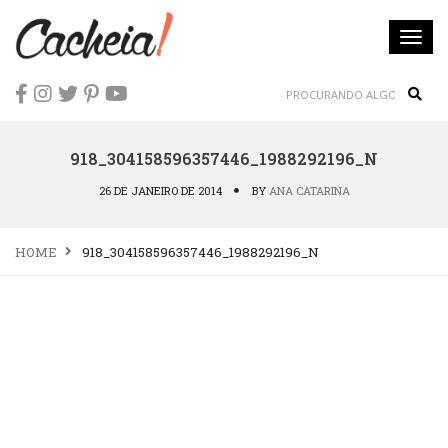
Togg
navi
Sear
918_304158596357446_1988292196_N
26 DE JANEIRO DE 2014
BY
ANA CATARINA
HOME
918_304158596357446_1988292196_N