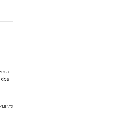
em a
 dos
OMMENTS