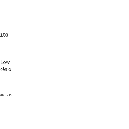
nto
e Low
cês o
OMMENTS