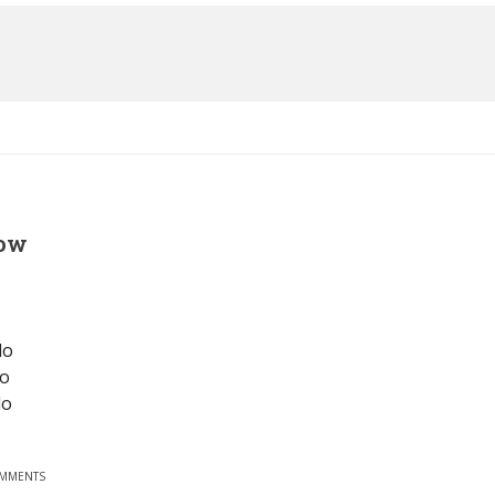
O
Low
do
to
do
OMMENTS