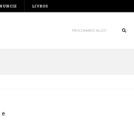
NUNCIE
LIVROS
Sear
 e