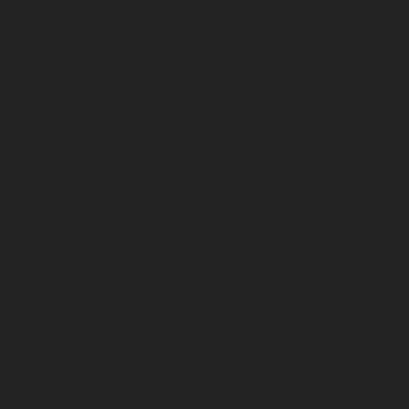
BLOG CACHEIA. 2013-2017 TODOS OS DIREITOS RESERVADOS.