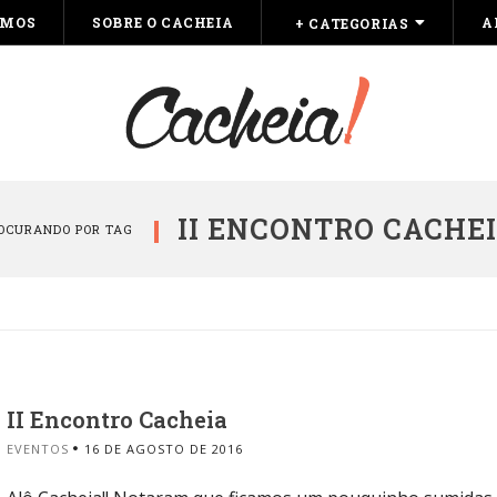
OMOS
SOBRE O CACHEIA
A
+ CATEGORIAS
II ENCONTRO CACHE
OCURANDO POR TAG
II Encontro Cacheia
EVENTOS
16 DE AGOSTO DE 2016