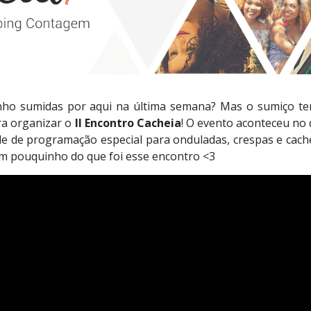
inho sumidas por aqui na última semana? Mas o sumiço t
ra organizar o
II Encontro Cacheia
!
O evento aconteceu no 
e de programação especial para onduladas, crespas e cac
um pouquinho do que foi esse encontro <3