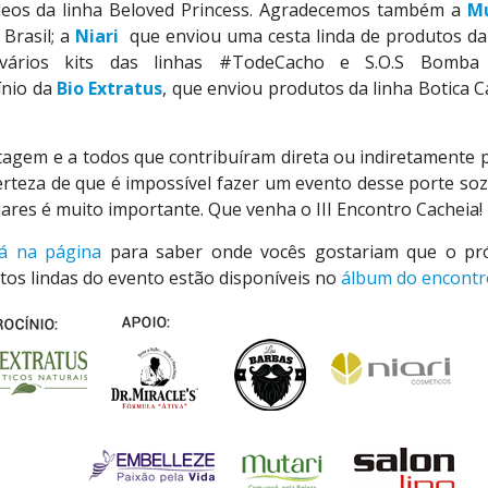
óleos da linha Beloved Princess. Agradecemos também a
Mu
Brasil; a
Niari
que enviou uma cesta linda de produtos da
ários kits das linhas #TodeCacho e S.O.S Bomba
ínio da
Bio Extratus
, que enviou produtos da linha Botica 
gem e a todos que contribuíram direta ou indiretamente 
erteza de que é impossível fazer um evento desse porte so
iares é muito importante. Que venha o III Encontro Cacheia!
lá na página
para saber onde vocês gostariam que o pr
fotos lindas do evento estão disponíveis no
álbum do encontr