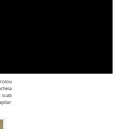
r
olou
acheia
; scab
pilar;