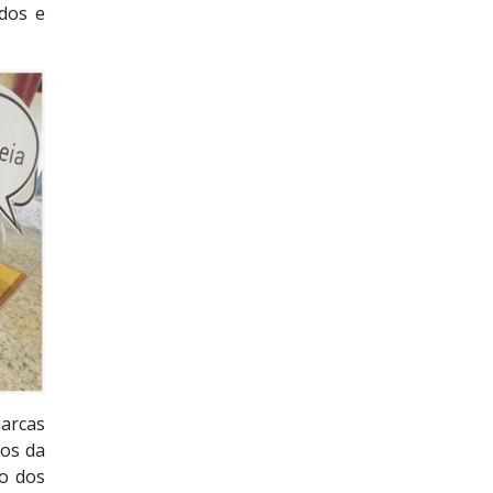
dos e
marcas
os da
io dos