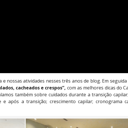
a e nossas atividades nesses três anos de blog. Em seguida 
lados, cacheados e crespos”,
com
as melhores dicas do C
alamos também sobre cuidados durante a transição capilar
 e após a transição; crescimento capilar; cronograma ca