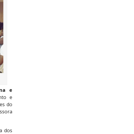
ima e
nto e
es do
essora
a dos