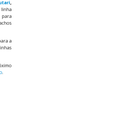
tari
,
 linha
 para
Cachos
para a
zinhas
óximo
o
.