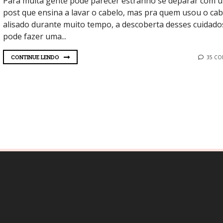
Para muita gente pode parecer estranho se deparar com 
post que ensina a lavar o cabelo, mas pra quem usou o cab
alisado durante muito tempo, a descoberta desses cuidado
pode fazer uma...
CONTINUE LENDO
35 C