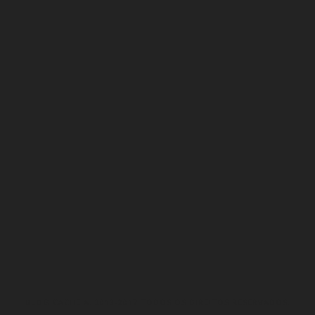
BLOG CACHEIA. 2013-2017 TODOS OS DIREITOS RESERVADOS.