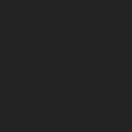
BLOG CACHEIA. 2013-2017 TODOS OS DIREITOS RESERVADOS.