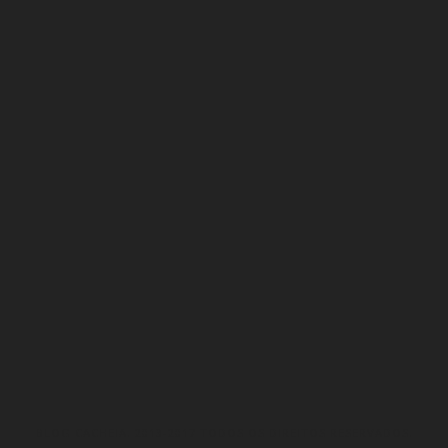
BLOG CACHEIA. 2013-2017 TODOS OS DIREITOS RESERVADOS.