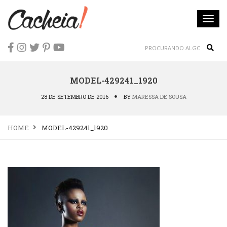
Togg
navi
Sear
MODEL-429241_1920
28 DE SETEMBRO DE 2016
BY
MARESSA DE SOUSA
HOME
MODEL-429241_1920