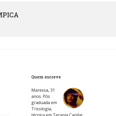
MPICA
Quem escreve
Maressa, 31
anos. Pós
graduada em
Tricologia,
técnica em Terapia Capilar.