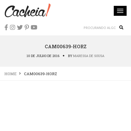
Togg
navi
Sear
CAM00639-HORZ
10 DE JULHO DE 2016
BY
MARESSA DE SOUSA
HOME
CAM00639-HORZ