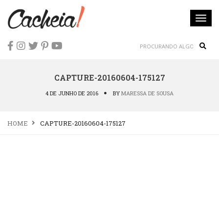
Togg
navi
Sear
CAPTURE-20160604-175127
4 DE JUNHO DE 2016
BY
MARESSA DE SOUSA
HOME
CAPTURE-20160604-175127