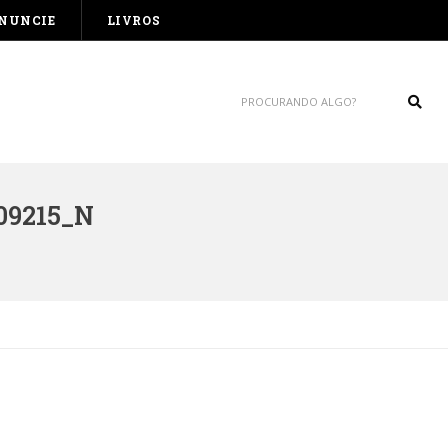
NUNCIE
LIVROS
Sear
09215_N