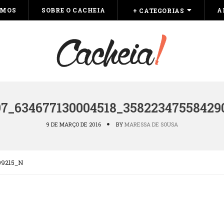
OMOS
SOBRE O CACHEIA
A
+ CATEGORIAS
97_634677130004518_35822347558429
9 DE MARÇO DE 2016
BY
MARESSA DE SOUSA
09215_N