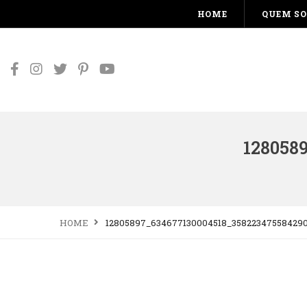
HOME
QUEM S
128058
HOME
12805897_634677130004518_35822347558429