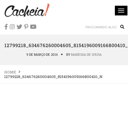
To
nav
Sea
12799218_634676260004605_8154196009166800410
9 DE MARÇO DE 2016
BY
MARESSA DE SOUSA
HOME
12799218_634676260004605_8154196009166800410_N