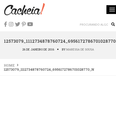
T
na
Se
12573079_1112734878760724_695617278670102877
26 DE JANEIRO DE 2016
BY
MARESSA DE SOUSA
HOME
12573079_1112734878760724_6956172786701028770_N