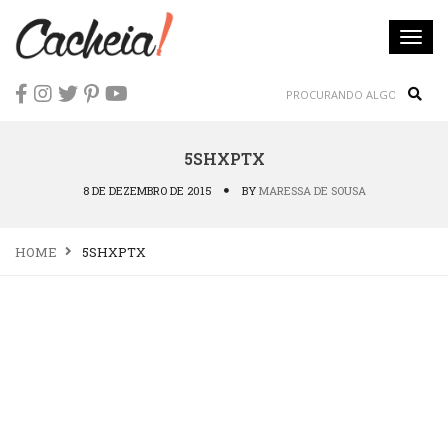
Togg
navi
Sear
5SHXPTX
8 DE DEZEMBRO DE 2015
BY
MARESSA DE SOUSA
HOME
5SHXPTX