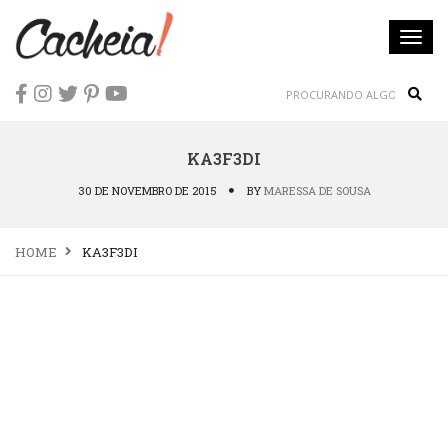
Togg
navi
Sear
KA3F3DI
30 DE NOVEMBRO DE 2015
BY
MARESSA DE SOUSA
HOME
KA3F3DI