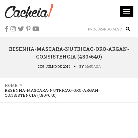
Togg
navi
Sear
RESENHA-MASCARA-NUTRICAO-ORO-ARGAN-
CONSISTENCIA (480×640)
2 DE JULHO DE 2014
BY
MARIANA
HOME
RESENHA-MASCARA-NUTRICAO-ORO-ARGAN-
CONSISTENCIA (480×640)