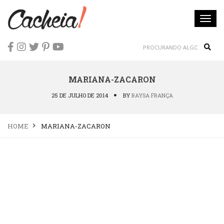
Togg
navi
Sear
MARIANA-ZACARON
25 DE JULHO DE 2014
BY
RAYSA FRANÇA
HOME
MARIANA-ZACARON