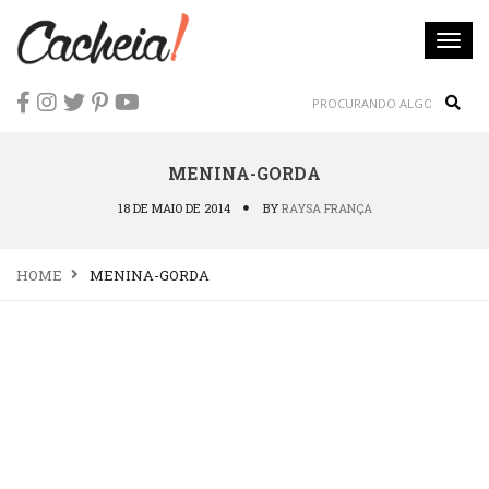
Togg
navi
Sear
MENINA-GORDA
18 DE MAIO DE 2014
BY
RAYSA FRANÇA
HOME
MENINA-GORDA