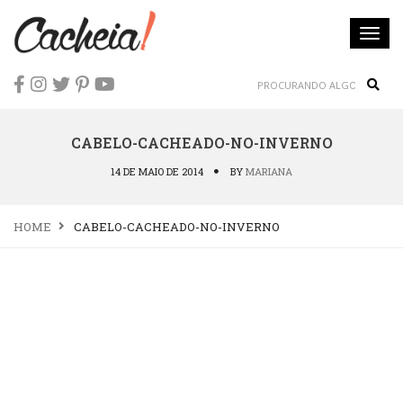
Togg
navi
Sear
CABELO-CACHEADO-NO-INVERNO
14 DE MAIO DE 2014
BY
MARIANA
HOME
CABELO-CACHEADO-NO-INVERNO