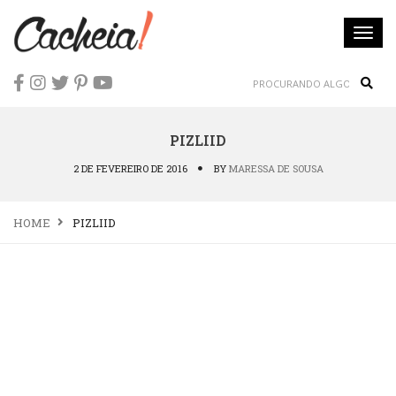
Togg
navi
Sear
PIZLIID
2 DE FEVEREIRO DE 2016
BY
MARESSA DE SOUSA
HOME
PIZLIID