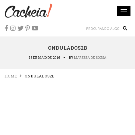
Togg
navi
Sear
ONDULADOS2B
18 DE MAIO DE 2016
BY
MARESSA DE SOUSA
HOME
ONDULADOS2B