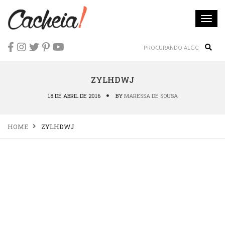
Togg
navi
Sear
ZYLHDWJ
18 DE ABRIL DE 2016
BY
MARESSA DE SOUSA
HOME
ZYLHDWJ