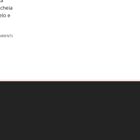
 a
cheia
elo e
OMMENTS