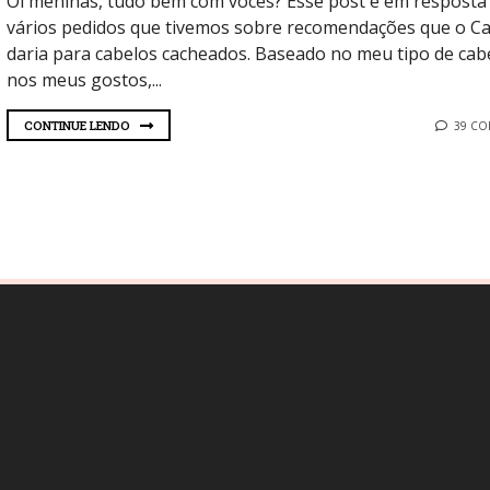
Oi meninas, tudo bem com vocês? Esse post é em resposta
vários pedidos que tivemos sobre recomendações que o Ca
daria para cabelos cacheados. Baseado no meu tipo de cab
nos meus gostos,...
CONTINUE LENDO
39 C