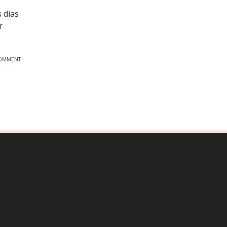
 dias
r
OMMENT