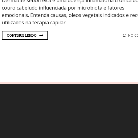
Dermatite seborreica é uma doença inflamatória crônica d
couro cabeludo influenciada por microbiota e fatores
emocionais. Entenda causas, oleos vegetais indicados e re
utilizados na terapia capilar.
CONTINUE LENDO
NO C