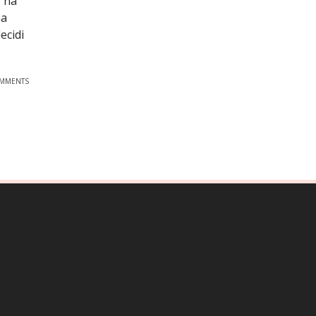
r na
na
ecidi
OMMENTS