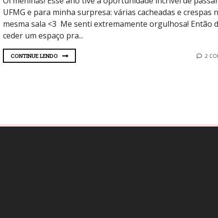
Oi meninas! Esse ano tive a oportunidade incrível de passa
UFMG e para minha surpresa: várias cacheadas e crespas 
mesma sala <3 Me senti extremamente orgulhosa! Então d
ceder um espaço pra...
CONTINUE LENDO
2 C