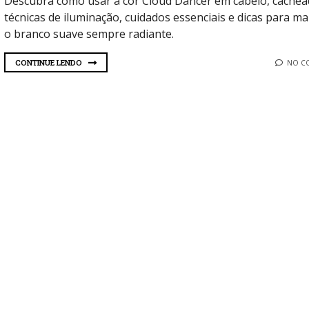
Descubra como usar a cor Cloud Dancer em cabelo, cachea
técnicas de iluminação, cuidados essenciais e dicas para m
o branco suave sempre radiante.
CONTINUE LENDO
NO C