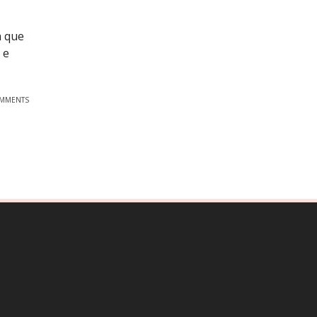
a que
 e
OMMENTS