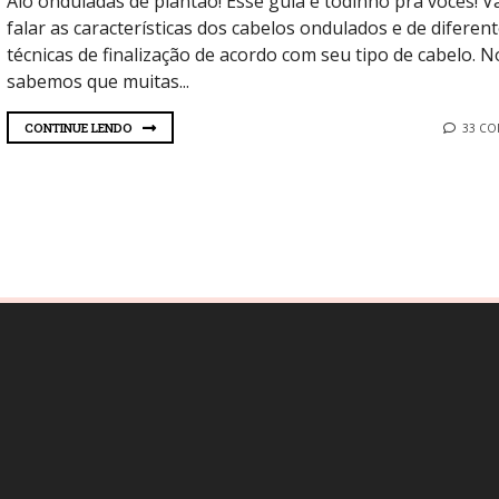
Alô onduladas de plantão! Esse guia é todinho pra vocês! 
falar as características dos cabelos ondulados e de diferen
técnicas de finalização de acordo com seu tipo de cabelo. N
sabemos que muitas...
CONTINUE LENDO
33 C